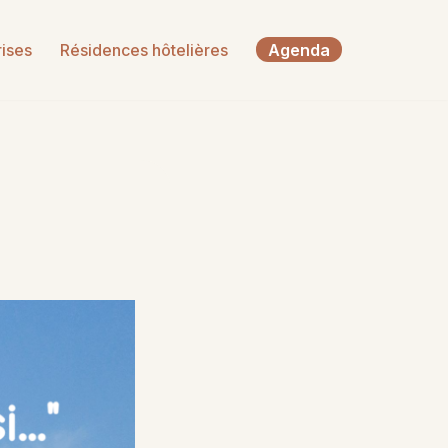
Agenda
rises
Résidences hôtelières