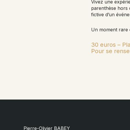
Vivez une expéri
parenthèse hors du
fictive d’un évén
Un moment rare e
30 euros – Pla
Pour se rensei
Pierre-Olivier BABEY