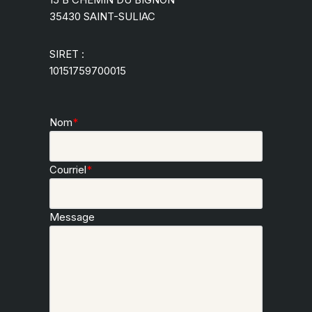
35430 SAINT-SULIAC
SIRET :
10151759700015
Nom
*
Courriel
*
Message